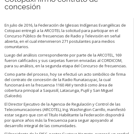
concesión
En julio de 2016, la Federación de Iglesias Indígenas Evangélicas de
Cotopaxi entregó a la ARCOTEL la solicitud para participar en el
Concurso Público de frecuencias de Radio y Televisión en señal
abierta, en el cual intervinieron 271 postulantes para medios
comunitarios.
Luego del análisis correspondiente por parte de la ARCOTEL, 169
fueron calificados y sus carpetas fueron enviadas al CORDICOM,
para su análisis, en la segunda etapa del Concurso de frecuencias.
Como parte del proceso, hoy se efectuó un acto simbólico de firma
del contrato de concesión de la Radio Runatacuyac, la cual
funcionará en la frecuencia 1160 AM y tendrá como área de
cobertura principal a Saquisilí, Latacunga, Pujilí y San Miguel
(Salcedo).
El Director Ejecutivo de la Agencia de Regulación y Control de las
Telecomunicaciones (ARCOTEL), Ing. Washington Carrillo, manifestó
estar seguro que con el Título Habilitante la Federación dispondrá
por quince años más la frecuencia para seguir apoyando al
desarrollo integral de las comunidades.
El Presidente de la FIIEC, pastor Gustavo Negrete, expresó un cordial