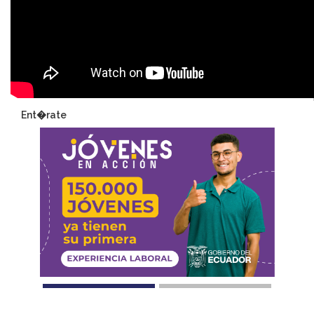
Ent�rate