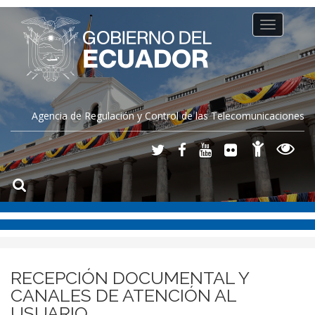
Toggle
navigation
Agencia de Regulación y Control de las Telecomunicaciones
RECEPCIÓN DOCUMENTAL Y
CANALES DE ATENCIÓN AL
USUARIO