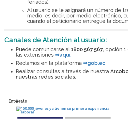
feriados).
Al usuario se le asignará un número de tr
medio, es decir, por medio electrónico, cu
cuando el peticionario entregue la docum
Canales de Atención al usuario:
Puede comunicarse al
1800 567 567
, opción 1
las extensiones
⇒aquí.
Reclamos en la plataforma
⇒gob.ec
Realizar consultas a través de nuestra
Arcobo
nuestras redes sociales.
Ent�rate