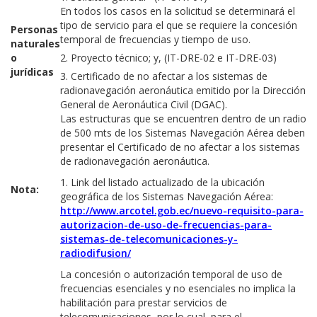
En todos los casos en la solicitud se determinará el
tipo de servicio para el que se requiere la concesión
Personas
temporal de frecuencias y tiempo de uso.
naturales
o
2. Proyecto técnico; y, (IT-DRE-02 e IT-DRE-03)
jurídicas
3. Certificado de no afectar a los sistemas de
radionavegación aeronáutica emitido por la Dirección
General de Aeronáutica Civil (DGAC).
Las estructuras que se encuentren dentro de un radio
de 500 mts de los Sistemas Navegación Aérea deben
presentar el Certificado de no afectar a los sistemas
de radionavegación aeronáutica.
1. Link del listado actualizado de la ubicación
Nota:
geográfica de los Sistemas Navegación Aérea:
http://www.arcotel.gob.ec/nuevo-requisito-para-
autorizacion-de-uso-de-frecuencias-para-
sistemas-de-telecomunicaciones-y-
radiodifusion/
La concesión o autorización temporal de uso de
frecuencias esenciales y no esenciales no implica la
habilitación para prestar servicios de
telecomunicaciones, por lo cual, para el