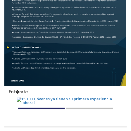
Ent�rate