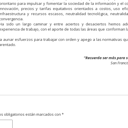
prioritario para impulsar y fomentar la sociedad de la información y el c
innovación, precios y tarifas equitativos orientados a costos, uso efi
infraestructura y recursos escasos, neutralidad tecnológica, neutrali
convergencia.
Ha sido un largo caminar y entre aciertos y desaciertos hemos ad
experiencia de trabajo, con el aporte de todas las áreas que conforman la 
 a aunar esfuerzos para trabajar con orden y apego a las normativas qu
parentado.
“Recuerda ser más para s
San Franci
s obligatorios están marcados con
*