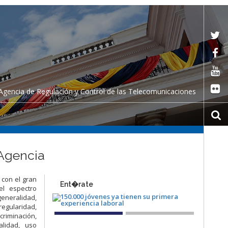
Agencia de Regulación y Control de las Telecomunicaciones
 Agencia
 con el gran
Ent�rate
el espectro
generalidad,
regularidad,
criminación,
alidad, uso