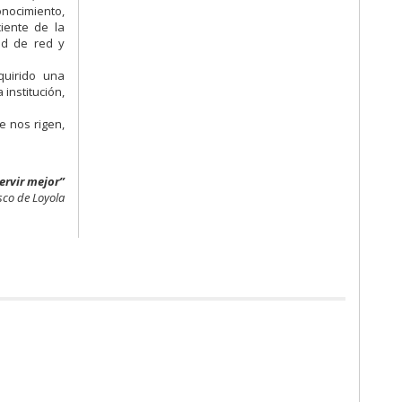
onocimiento,
ciente de la
dad de red y
quirido una
institución,
e nos rigen,
ervir mejor”
sco de Loyola