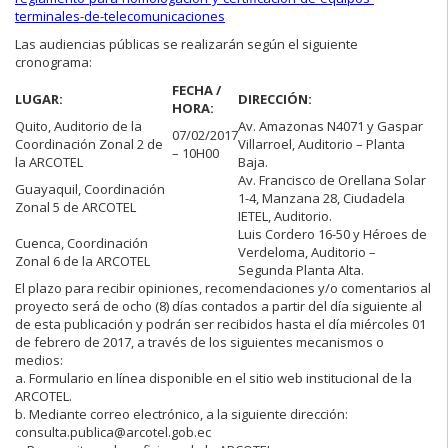
terminales-de-telecomunicaciones
Las audiencias públicas se realizarán según el siguiente
cronograma:
FECHA /
LUGAR:
DIRECCIÓN:
HORA:
Quito, Auditorio de la
Av. Amazonas N4071 y Gaspar
07/02/2017
Coordinación Zonal 2 de
Villarroel, Auditorio – Planta
– 10H00
la ARCOTEL
Baja.
Av. Francisco de Orellana Solar
Guayaquil, Coordinación
1-4, Manzana 28, Ciudadela
Zonal 5 de ARCOTEL
IETEL, Auditorio.
Luis Cordero 16-50 y Héroes de
Cuenca, Coordinación
Verdeloma, Auditorio –
Zonal 6 de la ARCOTEL
Segunda Planta Alta.
El plazo para recibir opiniones, recomendaciones y/o comentarios al
proyecto será de ocho (8) días contados a partir del día siguiente al
de esta publicación y podrán ser recibidos hasta el día miércoles 01
de febrero de 2017, a través de los siguientes mecanismos o
medios:
a. Formulario en línea disponible en el sitio web institucional de la
ARCOTEL.
b. Mediante correo electrónico, a la siguiente dirección:
consulta.publica@arcotel.gob.ec