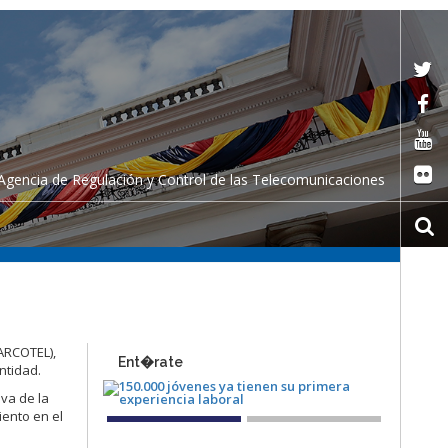
Agencia de Regulación y Control de las Telecomunicaciones
(ARCOTEL),
Ent�rate
ntidad.
va de la
iento en el