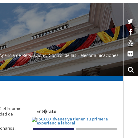
Agencia de Regulación y Control de las Telecomunicaciones
á el Informe
Ent�rate
udad de
ionarios,