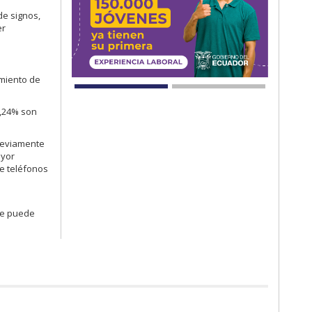
de signos,
er
imiento de
0,24% son
previamente
ayor
de teléfonos
 se puede