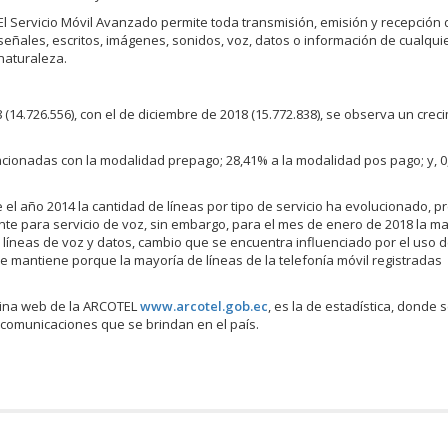
El Servicio Móvil Avanzado permite toda transmisión, emisión y recepción 
señales, escritos, imágenes, sonidos, voz, datos o información de cualqui
naturaleza.
 (14.726.556), con el de diciembre de 2018 (15.772.838), se observa un crec
elacionadas con la modalidad prepago; 28,41% a la modalidad pos pago; y, 
 el año 2014 la cantidad de líneas por tipo de servicio ha evolucionado, 
nte para servicio de voz, sin embargo, para el mes de enero de 2018 la m
 líneas de voz y datos, cambio que se encuentra influenciado por el uso 
se mantiene porque la mayoría de líneas de la telefonía móvil registradas
ágina web de la ARCOTEL
www.arcotel.gob.ec
, es la de estadística, donde
lecomunicaciones que se brindan en el país.