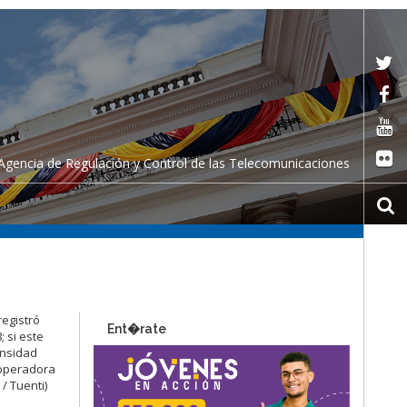
Agencia de Regulación y Control de las Telecomunicaciones
registró
Ent�rate
 si este
ensidad
 operadora
/ Tuenti)