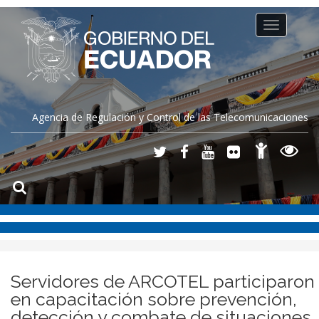
Toggle
navigation
Agencia de Regulación y Control de las Telecomunicaciones
Servidores de ARCOTEL participaron
en capacitación sobre prevención,
detección y combate de situaciones