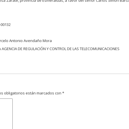
a Zarate, provincia de Esmeraldas, a favor del señor Carlos Simón Barci
-00132
arcelo Antonio Avendaño Mora
 AGENCIA DE REGULACIÓN Y CONTROL DE LAS TELECOMUNICACIONES
s obligatorios están marcados con
*