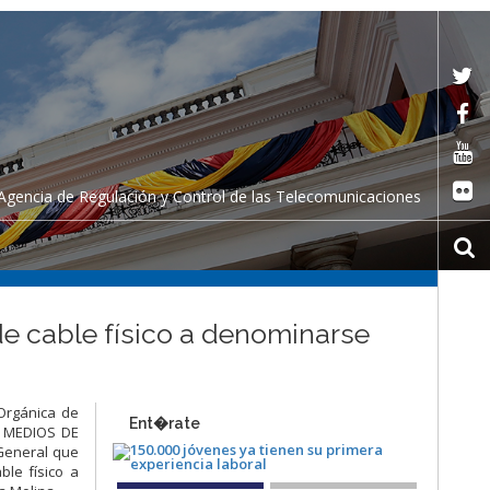
Agencia de Regulación y Control de las Telecomunicaciones
de cable físico a denominarse
 Orgánica de
Ent�rate
E MEDIOS DE
General que
ble físico a