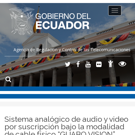
Toggle
navigation
Agencia de Regulación y Control de las Telecomunicaciones
Sistema analógico de audio y video
por suscripción bajo la modalidad
de cable físico “GUABO VISION”