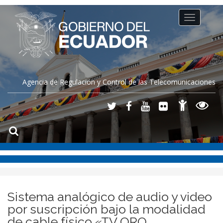
Toggle
navigation
Agencia de Regulación y Control de las Telecomunicaciones
Sistema analógico de audio y video
por suscripción bajo la modalidad
de cable físico «TV ORO