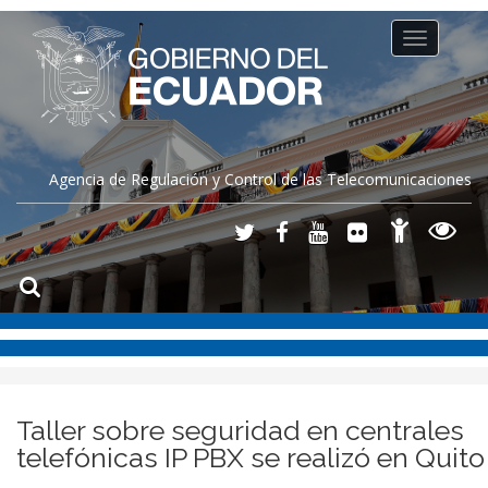
Toggle
navigation
Agencia de Regulación y Control de las Telecomunicaciones
Taller sobre seguridad en centrales
telefónicas IP PBX se realizó en Quito