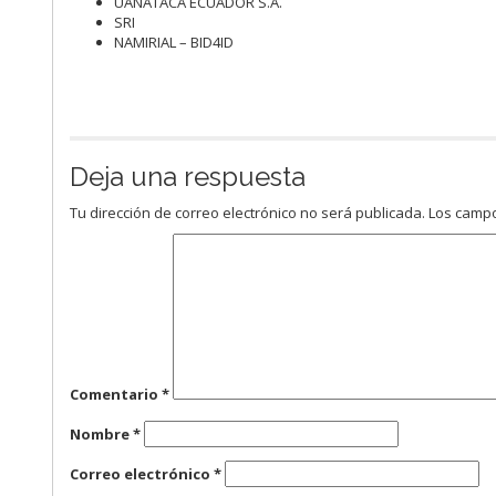
UANATACA ECUADOR S.A.
SRI
NAMIRIAL – BID4ID
Deja una respuesta
Tu dirección de correo electrónico no será publicada.
Los campo
Comentario
*
Nombre
*
Correo electrónico
*