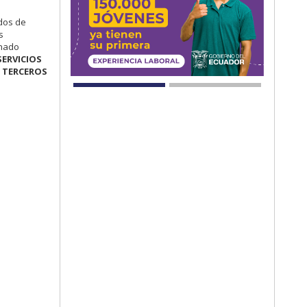
ados de
s
inado
SERVICIOS
Y TERCEROS