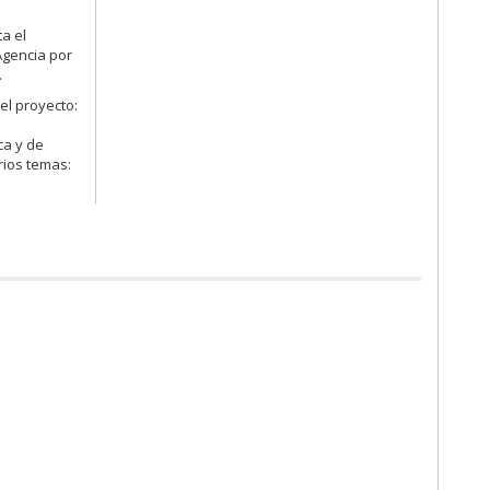
a el
Agencia por
.
el proyecto:
o
ca y de
rios temas: