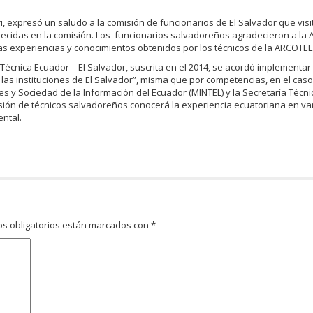
i, expresó un saludo a la comisión de funcionarios de El Salvador que visit
cidas en la comisión. Los funcionarios salvadoreños agradecieron a la 
s experiencias y conocimientos obtenidos por los técnicos de la ARCOTEL
 Técnica Ecuador – El Salvador, suscrita en el 2014, se acordó implementar 
las instituciones de El Salvador”, misma que por competencias, en el cas
s y Sociedad de la Información del Ecuador (MINTEL) y la Secretaría Técni
misión de técnicos salvadoreños conocerá la experiencia ecuatoriana en va
ental.
s obligatorios están marcados con
*