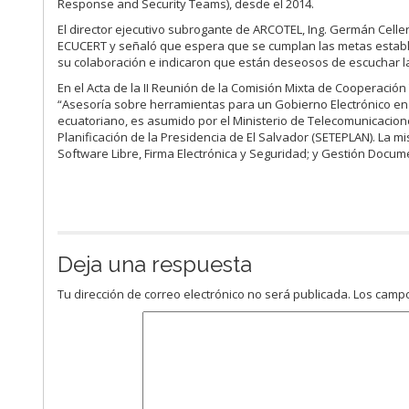
Response and Security Teams), desde el 2014.
El director ejecutivo subrogante de ARCOTEL, Ing. Germán Celler
ECUCERT y señaló que espera que se cumplan las metas estable
su colaboración e indicaron que están deseosos de escuchar la
En el Acta de la II Reunión de la Comisión Mixta de Cooperación
“Asesoría sobre herramientas para un Gobierno Electrónico en 
ecuatoriano, es asumido por el Ministerio de Telecomunicacione
Planificación de la Presidencia de El Salvador (SETEPLAN). La 
Software Libre, Firma Electrónica y Seguridad; y Gestión Docum
Deja una respuesta
Tu dirección de correo electrónico no será publicada.
Los campo