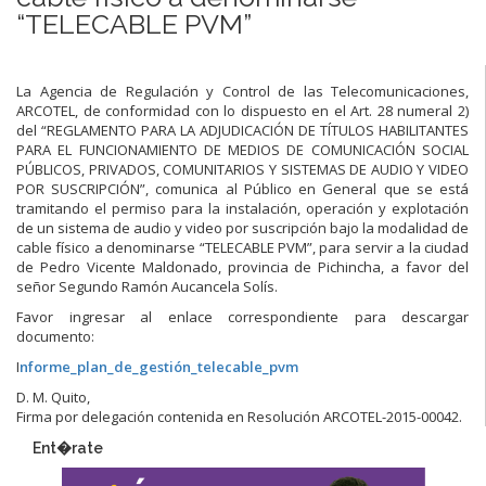
“TELECABLE PVM”
La Agencia de Regulación y Control de las Telecomunicaciones,
ARCOTEL, de conformidad con lo dispuesto en el Art. 28 numeral 2)
del “REGLAMENTO PARA LA ADJUDICACIÓN DE TÍTULOS HABILITANTES
PARA EL FUNCIONAMIENTO DE MEDIOS DE COMUNICACIÓN SOCIAL
PÚBLICOS, PRIVADOS, COMUNITARIOS Y SISTEMAS DE AUDIO Y VIDEO
POR SUSCRIPCIÓN”, comunica al Público en General que se está
tramitando el permiso para la instalación, operación y explotación
de un sistema de audio y video por suscripción bajo la modalidad de
cable físico a denominarse “TELECABLE PVM”, para servir a la ciudad
de Pedro Vicente Maldonado, provincia de Pichincha, a favor del
señor Segundo Ramón Aucancela Solís.
Favor ingresar al enlace correspondiente para descargar
documento:
I
nforme_plan_de_gestión_telecable_pvm
D. M. Quito,
Firma por delegación contenida en Resolución ARCOTEL-2015-00042.
Ent�rate