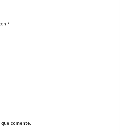
 con
*
z que comente.