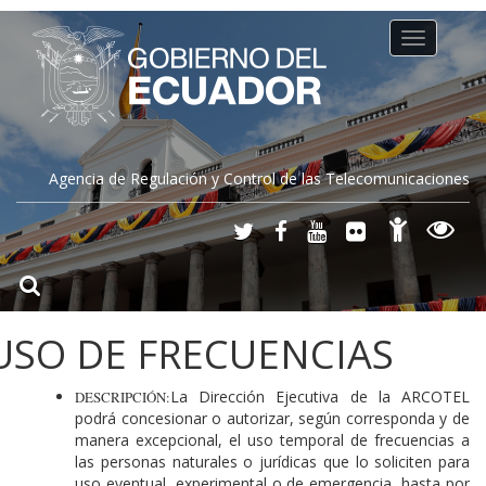
Toggle
navigation
Agencia de Regulación y Control de las Telecomunicaciones
USO DE FRECUENCIAS
La Dirección Ejecutiva de la ARCOTEL
DESCRIPCIÓN:
podrá concesionar o autorizar, según corresponda y de
manera excepcional, el uso temporal de frecuencias a
las personas naturales o jurídicas que lo soliciten para
uso eventual, experimental o de emergencia, hasta por