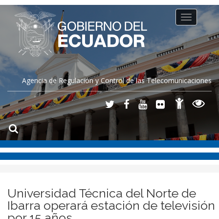
Toggle
navigation
Agencia de Regulación y Control de las Telecomunicaciones
Universidad Técnica del Norte de
Ibarra operará estación de televisión
por 15 años