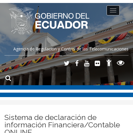
Toggle
navigation
Agencia de Regulación y Control de las Telecomunicaciones
Sistema de declaración de
información Financiera/Contable
ONLINE