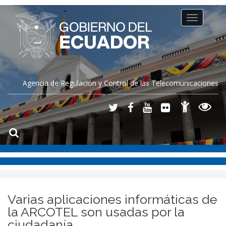
Toggle
navigation
Agencia de Regulación y Control de las Telecomunicaciones
Varias aplicaciones informáticas de
la ARCOTEL son usadas por la
ciudadanía