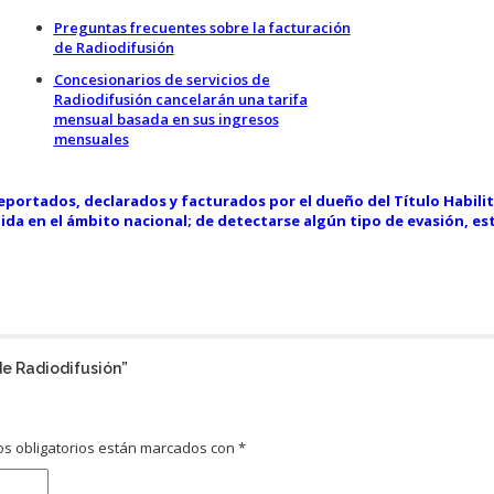
Preguntas frecuentes sobre la facturación
de Radiodifusión
Concesionarios de servicios de
Radiodifusión cancelarán una tarifa
mensual basada en sus ingresos
mensuales
eportados, declarados y facturados por el dueño del Título Habili
ida en el ámbito nacional; de detectarse algún tipo de evasión, es
de Radiodifusión
”
s obligatorios están marcados con
*