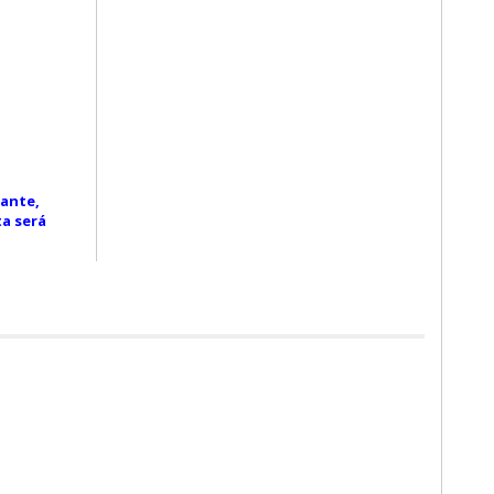
tante,
ta será