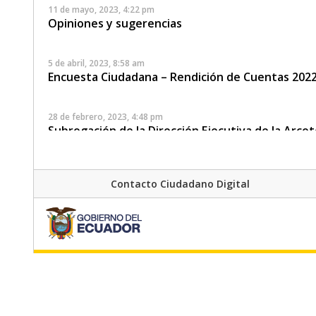
11 de mayo, 2023, 4:22 pm
Opiniones y sugerencias
5 de abril, 2023, 8:58 am
Encuesta Ciudadana – Rendición de Cuentas 202
28 de febrero, 2023, 4:48 pm
Subrogación de la Dirección Ejecutiva de la Arcot
11 de enero, 2023, 9:22 am
Actualización de formatos de presentación de pl
Contacto Ciudadano Digital
prestadoras y/o concesionarios de servicios de
30 de diciembre, 2022, 10:49 am
Circular para las personas jurídicas concesionar
privado de radiodifusión sonora y televisión de s
14 de noviembre, 2022, 11:05 am