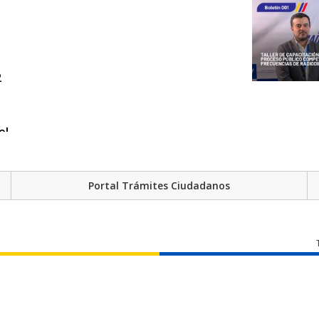
2
el
anes de contingencia por parte de las
Portal Trámites Ciudadanos
l Régimen General de Telecomunicaciones
ias de medios de comunicación de tipo
eñal abierta