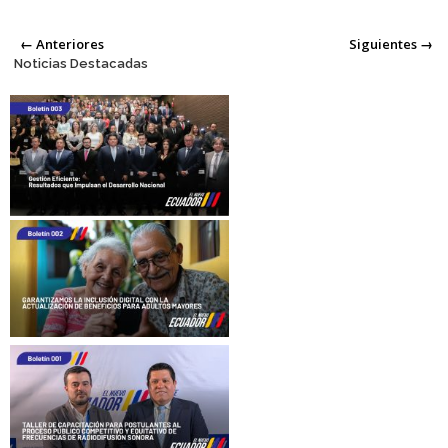
Posts
← Anteriores
Siguientes →
Noticias Destacadas
navigation