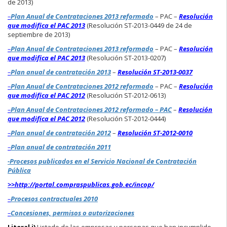
de 2013)
–
Plan Anual de Contrataciones 2013 reformado
– PAC –
Resolución
que modifica el PAC 2013
(Resolución ST-2013-0449 de 24 de
septiembre de 2013)
–
Plan Anual de Contrataciones 2013 reformado
– PAC –
Resolución
que modifica el PAC 2013
(Resolución ST-2013-0207)
–
Plan anual de contratación 2013
–
Resolución ST-2013-0037
–
Plan Anual de Contrataciones 2012 reformado
– PAC –
Resolución
que modifica el PAC 2012
(Resolución ST-2012-0613)
–
Plan Anual de Contrataciones 2012 reformado – PAC
–
Resolución
que modifica el PAC 2012
(Resolución ST-2012-0444)
-
–
Plan anual de contratación 2012
–
Resolución ST-2012-0010
Plan
–
Plan anual de contratación 2011
Anual
de
-Procesos publicados en el Servicio Nacional de Contratación
Contrataciones
Pública
2012
>>http://portal.compraspublicas.gob.ec/incop/
(PAC)
–
Procesos contractuales 2010
–
Concesiones, permisos o autorizaciones
Literal j)
Listado de las empresas y personas que han incumplido