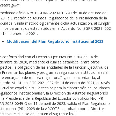
esente guía
”.
mediante oficio Nro. PR-DAR-2023-0132-O de 30 de octubre de
23, la Dirección de Asuntos Regulatorios de la Presidencia de la
pública, valida metodológicamente dicha actualización, al cumplir
n los parámetros establecidos en el Acuerdo No. SGPR-2021- 002
l 14 de enero de 2021.
Modificación del Plan Regulatorio Institucional 2023
 conformidad con el Decreto Ejecutivo No. 1204 de 04 de
ciembre de 2020, mediante el cual se establece, entre otros
pectos, la obligación de las entidades de la Función Ejecutiva, de:
) Presentar los planes y programas regulatorios institucionales al
te encargado de mejora regulatoria”; y, en concordancia, al
uerdo Ministerial SGP-2021-002 de 14 de enero de 2021, a través
l cual se expidió́ la “Guía técnica para la elaboración de los Planes
gulatorios Institucionales”, la Dirección de Asuntos Regulatorios
 la Presidencia de la República del Ecuador con oficio Nro. PR-
R-2023-0049-O de 11 de abril de 2023, validó el Plan Regulatorio
stitucional (PRI) 2023 de la ARCOTEL aprobado por el Director
ecutivo, el cual se adjunta en el siguiente link: