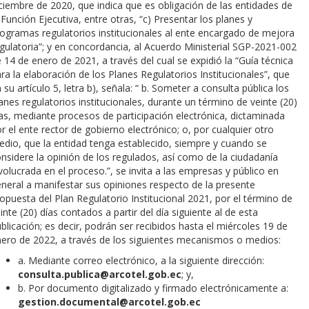
ciembre de 2020, que indica que es obligación de las entidades de
 Función Ejecutiva, entre otras, “c) Presentar los planes y
ogramas regulatorios institucionales al ente encargado de mejora
gulatoria”; y en concordancia, al Acuerdo Ministerial SGP-2021-002
 14 de enero de 2021, a través del cual se expidió la “Guía técnica
ra la elaboración de los Planes Regulatorios Institucionales”, que
 su artículo 5, letra b), señala: “ b. Someter a consulta pública los
anes regulatorios institucionales, durante un término de veinte (20)
́as, mediante procesos de participación electrónica, dictaminada
r el ente rector de gobierno electrónico; o, por cualquier otro
dio, que la entidad tenga establecido, siempre y cuando se
nsidere la opinión de los regulados, así como de la ciudadanía
volucrada en el proceso.”, se invita a las empresas y público en
neral a manifestar sus opiniones respecto de la presente
opuesta del Plan Regulatorio Institucional 2021, por el término de
inte (20) días contados a partir del día siguiente al de esta
blicación; es decir, podrán ser recibidos hasta el miércoles 19 de
ero de 2022, a través de los siguientes mecanismos o medios:
a. Mediante correo electrónico, a la siguiente dirección:
consulta.publica@arcotel.gob.ec
; y,
b. Por documento digitalizado y firmado electrónicamente a:
gestion.documental@arcotel.gob.ec