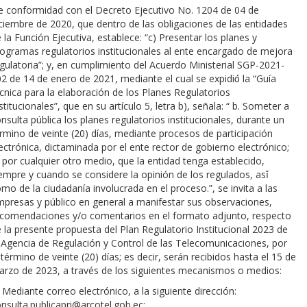
 conformidad con el Decreto Ejecutivo No. 1204 de 04 de
ciembre de 2020, que dentro de las obligaciones de las entidades
 la Función Ejecutiva, establece: “c) Presentar los planes y
ogramas regulatorios institucionales al ente encargado de mejora
gulatoria”; y, en cumplimiento del Acuerdo Ministerial SGP-2021-
2 de 14 de enero de 2021, mediante el cual se expidió́ la “Guía
cnica para la elaboración de los Planes Regulatorios
stitucionales”, que en su artículo 5, letra b), señala: “ b. Someter a
nsulta pública los planes regulatorios institucionales, durante un
rmino de veinte (20) días, mediante procesos de participación
ectrónica, dictaminada por el ente rector de gobierno electrónico;
 por cualquier otro medio, que la entidad tenga establecido,
empre y cuando se considere la opinión de los regulados, así́
mo de la ciudadanía involucrada en el proceso.”, se invita a las
presas y público en general a manifestar sus observaciones,
comendaciones y/o comentarios en el formato adjunto, respecto
 la presente propuesta del Plan Regulatorio Institucional 2023 de
 Agencia de Regulación y Control de las Telecomunicaciones, por
 término de veinte (20) días; es decir, serán recibidos hasta el 15 de
rzo de 2023, a través de los siguientes mecanismos o medios:
Mediante correo electrónico, a la siguiente dirección:
nsulta.publicapri@arcotel.gob.ec;