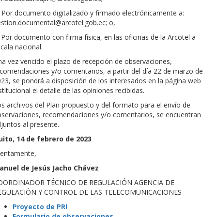
Por documento digitalizado y firmado electrónicamente a:
stion.documental@arcotel.gob.ec; o,
Por documento con firma física, en las oficinas de la Arcotel a
cala nacional.
a vez vencido el plazo de recepción de observaciones,
comendaciones y/o comentarios, a partir del día 22 de marzo de
23, se pondrá́ a disposición de los interesados en la página web
stitucional el detalle de las opiniones recibidas.
s archivos del Plan propuesto y del formato para el envío de
bservaciones, recomendaciones y/o comentarios, se encuentran
juntos al presente.
uito, 14 de febrero de 2023
tentamente,
anuel de Jesús Jacho Chávez
OORDINADOR TÉCNICO DE REGULACIÓN AGENCIA DE
EGULACIÓN Y CONTROL DE LAS TELECOMUNICACIONES
Proyecto de PRI
Formulario de observaciones