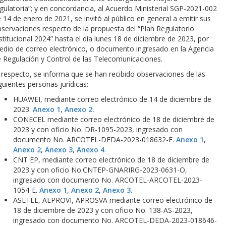
gulatoria”; y en concordancia, al Acuerdo Ministerial SGP-2021-002
 14 de enero de 2021, se invitó al público en general a emitir sus
servaciones respecto de la propuesta del “Plan Regulatorio
stitucional 2024” hasta el día lunes 18 de diciembre de 2023, por
dio de correo electrónico, o documento ingresado en la Agencia
 Regulación y Control de las Telecomunicaciones.
 respecto, se informa que se han recibido observaciones de las
guientes personas jurídicas:
HUAWEI, mediante correo electrónico de 14 de diciembre de
2023.
Anexo 1
,
Anexo 2.
CONECEL mediante correo electrónico de 18 de diciembre de
2023 y con oficio No. DR-1095-2023, ingresado con
documento No. ARCOTEL-DEDA-2023-018632-E.
Anexo 1
,
Anexo 2
,
Anexo 3
,
Anexo 4
.
CNT EP, mediante correo electrónico de 18 de diciembre de
2023 y con oficio No.CNTEP-GNARIRG-2023-0631-O,
ingresado con documento No. ARCOTEL-ARCOTEL-2023-
1054-E.
Anexo 1
,
Anexo 2
,
Anexo 3
.
ASETEL, AEPROVI, APROSVA mediante correo electrónico de
18 de diciembre de 2023 y con oficio No. 138-AS-2023,
ingresado con documento No. ARCOTEL-DEDA-2023-018646-