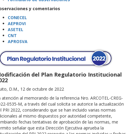
bservaciones y comentarios
CONECEL
AEPROVI
ASETEL
CNT
APROSVA
odificación del Plan Regulatorio Institucional
022
ito, D.M., 12 de octubre de 2022
n atención al memorando de la referencia Nro. ARCOTEL-CREG-
22-0535-M, a través del cual solicita se autorice la actualización
l PRI 2022, considerando que se han incluido varias normas
icionales al mismo dispuestos por autoridad competente,
mbiando fechas tentativas de aprobación de las normas, me
rmito señalar que esta Dirección Ejecutiva aprueba la
tualización del PRI 2022 respecto a las normas incluidas y fechas