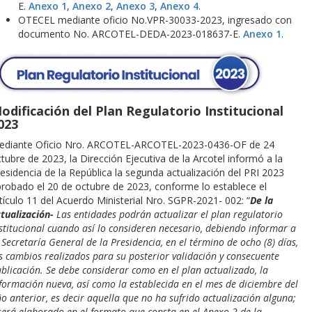
E.
Anexo 1
,
Anexo 2
,
Anexo 3
,
Anexo 4
.
OTECEL mediante oficio No.VPR-30033-2023, ingresado con
documento No. ARCOTEL-DEDA-2023-018637-E.
Anexo 1
.
odificación del Plan Regulatorio Institucional
023
ediante Oficio Nro. ARCOTEL-ARCOTEL-2023-0436-OF de 24
tubre de 2023, la Dirección Ejecutiva de la Arcotel informó a la
esidencia de la República la segunda actualización del PRI 2023
robado el 20 de octubre de 2023, conforme lo establece el
tículo 11 del Acuerdo Ministerial Nro. SGPR-2021- 002: “
De la
tualización-
Las
entidades podrán actualizar el plan regulatorio
stitucional cuando así lo consideren
necesario, debiendo informar a
 Secretaría General de la Presidencia, en el término de ocho (8) días,
s cambios realizados para su posterior validación y consecuente
blicación. Se debe considerar como en el plan actualizado, la
formación nueva, así como la establecida en el mes de diciembre del
o anterior, es decir aquella que no ha sufrido actualización alguna;
será elaborado en el formato que consta en el Anexo 2 de la