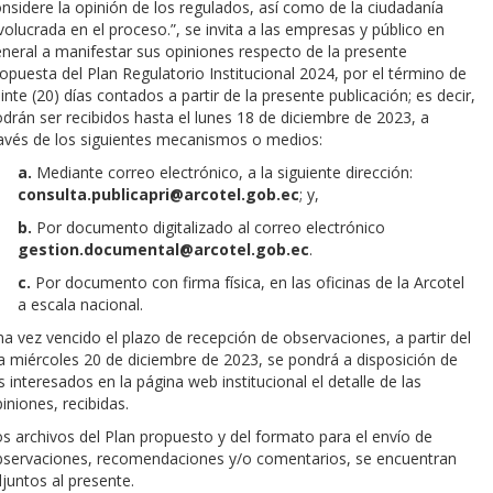
nsidere la opinión de los regulados, así como de la ciudadanía
volucrada en el proceso.”, se invita a las empresas y público en
neral a manifestar sus opiniones respecto de la presente
opuesta del Plan Regulatorio Institucional 2024, por el término de
inte (20) días contados a partir de la presente publicación; es decir,
drán ser recibidos hasta el lunes 18 de diciembre de 2023, a
avés de los siguientes mecanismos o medios:
a.
Mediante correo electrónico, a la siguiente dirección:
consulta.publicapri@arcotel.gob.ec
; y,
b.
Por documento digitalizado al correo electrónico
gestion.documental@arcotel.gob.ec
.
c.
Por documento con firma física, en las oficinas de la Arcotel
a escala nacional.
a vez vencido el plazo de recepción de observaciones, a partir del
a miércoles 20 de diciembre de 2023, se pondrá a disposición de
s interesados en la página web institucional el detalle de las
iniones, recibidas.
s archivos del Plan propuesto y del formato para el envío de
bservaciones, recomendaciones y/o comentarios, se encuentran
juntos al presente.