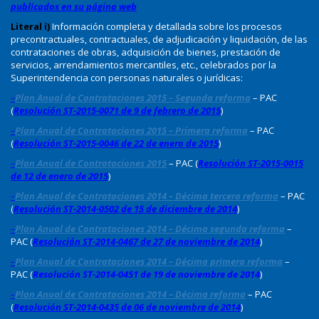
publicados en su página web
Literal i)
Información completa y detallada sobre los procesos
precontractuales, contractuales, de adjudicación y liquidación, de las
contrataciones de obras, adquisición de bienes, prestación de
servicios, arrendamientos mercantiles, etc., celebrados por la
Superintendencia con personas naturales o jurídicas:
–
Plan Anual de Contrataciones 2015 – Segunda reforma
– PAC
(
Resolución ST-2015-0071 de 9 de febrero de 2015
)
–
Plan Anual de Contrataciones 2015 – Primera reforma
– PAC
(
Resolución ST-2015-0046 de 22 de enero de 2015
)
–
Plan Anual de Contrataciones 2015
– PAC (
Resolución ST-2015-0015
de 12 de enero de 2015
)
–
Plan Anual de Contrataciones 2014 – Décima tercera reforma
– PAC
(
Resolución ST-2014-0502 de 15 de diciembre de 2014
)
–
Plan Anual de Contrataciones 2014 – Décima segunda reforma
–
PAC (
Resolución ST-2014-0467 de 27 de noviembre de 2014
)
–
Plan Anual de Contrataciones 2014 – Décima primera reforma
–
PAC (
Resolución ST-2014-0451 de 19 de noviembre de 2014
)
–
Plan Anual de Contrataciones 2014 – Décima reforma
– PAC
(
Resolución ST-2014-0435 de 06 de noviembre de 2014
)