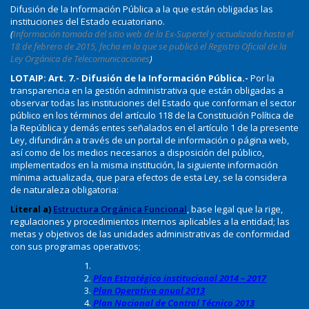
Difusión de la Información Pública a la que están obligadas las
instituciones del Estado ecuatoriano.
(
Información tomada del sitio web de la Ex-Supertel y actualizada hasta el
18 de febrero de 2015, fecha en la que se publicó el Registro Oficial de la
Ley Orgánica de Telecomunicaciones
)
LOTAIP: Art. 7.-
Difusión de la Información Pública.-
Por la
transparencia en la gestión administrativa que están obligadas a
observar todas las instituciones del Estado que conforman el sector
público en los términos del artículo 118 de la Constitución Política de
la República y demás entes señalados en el artículo 1 de la presente
Ley, difundirán a través de un portal de información o página web,
así como de los medios necesarios a disposición del público,
implementados en la misma institución, la siguiente información
mínima actualizada, que para efectos de esta Ley, se la considera
de naturaleza obligatoria:
Literal a)
Estructura Orgánica Funcional
, base legal que la rige,
regulaciones y procedimientos internos aplicables a la entidad; las
metas y objetivos de las unidades administrativas de conformidad
con sus programas operativos;
Plan Estratégico institucional 2014 – 2017
Plan Operativo anual 2013
Plan Nacional de Control Técnico 2013