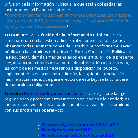
Difusión de la Información Pública a la que están obligadas las
instituciones del Estado ecuatoriano.
(
Información tomada del sitio web de la Ex-Supertel y actualizada hasta el
18 de febrero de 2015, fecha en la que se publicó el Registro Oficial de la
Ley Orgánica de Telecomunicaciones
)
LOTAIP: Art. 7.-
Difusión de la Información Pública.-
Por la
transparencia en la gestión administrativa que están obligadas a
observar todas las instituciones del Estado que conforman el sector
público en los términos del artículo 118 de la Constitución Política de
la República y demás entes señalados en el artículo 1 de la presente
Ley, difundirán a través de un portal de información o página web,
así como de los medios necesarios a disposición del público,
implementados en la misma institución, la siguiente información
mínima actualizada, que para efectos de esta Ley, se la considera
de naturaleza obligatoria:
Literal a)
Estructura Orgánica Funcional
, base legal que la rige,
regulaciones y procedimientos internos aplicables a la entidad; las
metas y objetivos de las unidades administrativas de conformidad
con sus programas operativos;
Plan Estratégico institucional 2014 – 2017
Plan Operativo anual 2013
Plan Nacional de Control Técnico 2013