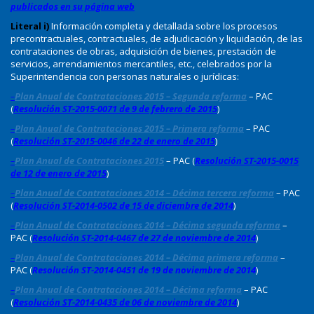
publicados en su página web
Literal i)
Información completa y detallada sobre los procesos
precontractuales, contractuales, de adjudicación y liquidación, de las
contrataciones de obras, adquisición de bienes, prestación de
servicios, arrendamientos mercantiles, etc., celebrados por la
Superintendencia con personas naturales o jurídicas:
–
Plan Anual de Contrataciones 2015 – Segunda reforma
– PAC
(
Resolución ST-2015-0071 de 9 de febrero de 2015
)
–
Plan Anual de Contrataciones 2015 – Primera reforma
– PAC
(
Resolución ST-2015-0046 de 22 de enero de 2015
)
–
Plan Anual de Contrataciones 2015
– PAC (
Resolución ST-2015-0015
de 12 de enero de 2015
)
–
Plan Anual de Contrataciones 2014 – Décima tercera reforma
– PAC
(
Resolución ST-2014-0502 de 15 de diciembre de 2014
)
–
Plan Anual de Contrataciones 2014 – Décima segunda reforma
–
PAC (
Resolución ST-2014-0467 de 27 de noviembre de 2014
)
–
Plan Anual de Contrataciones 2014 – Décima primera reforma
–
PAC (
Resolución ST-2014-0451 de 19 de noviembre de 2014
)
–
Plan Anual de Contrataciones 2014 – Décima reforma
– PAC
(
Resolución ST-2014-0435 de 06 de noviembre de 2014
)